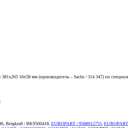
 381х265 16х58 мм (производитель – Sachs / 314 347) по специал
z
6, Bergkraft / BK9500418,
EUROPART / 9588912755
,
EUROPART 