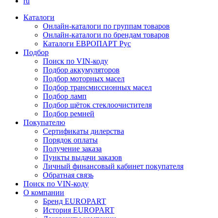
ru
Каталоги
Онлайн-каталоги по группам товаров
Онлайн-каталоги по брендам товаров
Каталоги ЕВРОПАРТ Рус
Подбор
Поиск по VIN-коду
Подбор аккумуляторов
Подбор моторных масел
Подбор трансмиссионных масел
Подбор ламп
Подбор щёток стеклоочистителя
Подбор ремней
Покупателю
Сертификаты дилерства
Порядок оплаты
Получение заказа
Пункты выдачи заказов
Личный финансовый кабинет покупателя
Обратная связь
Поиск по VIN-коду
О компании
Бренд EUROPART
История EUROPART