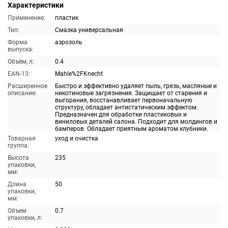
Характеристики
Применение:
пластик
Тип:
Смазка универсальная
Форма
аэрозоль
выпуска:
Объём, л:
0.4
EAN-13:
Mahle%2FKnecht
Расширенное
Быстро и эффективно удаляет пыль, грязь, масляные и
описание:
никотиновые загрязнения. Защищает от старения и
выгорания, восстанавливает первоначальную
структуру, обладает антистатическим эффектом.
Предназначен для обработки пластиковых и
виниловых деталей салона. Подходит для молдингов и
бамперов. Обладает приятным ароматом клубники.
Товарная
уход и очистка
группа:
Высота
235
упаковки,
мм:
Длина
50
упаковки,
мм:
Объем
0.7
упаковки, л: