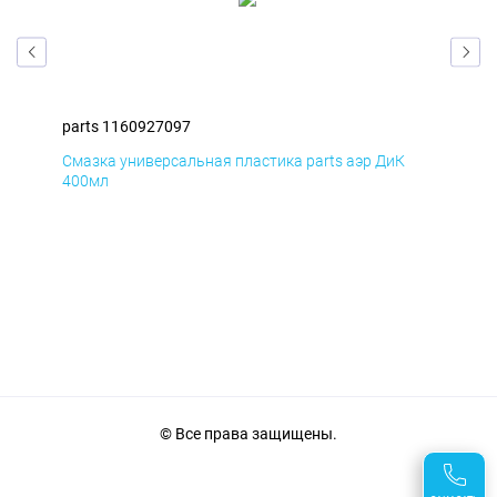
parts 1160927097
par
Смазка универсальная пластика parts аэр ДиК
Сма
400мл
40
© Все права защищены.