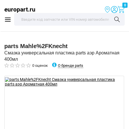
0
europart.ru
parts
Mahle%2FKnecht
Смазка универсальная пластика parts аэр Ароматная
400мл
О бренде parts
0 оценок