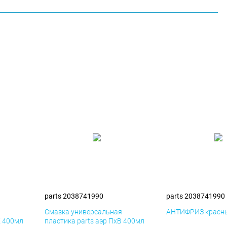
parts 2038741990
parts 2038741990
я
Смазка универсальная
АНТИФРИЗ красны
К 400мл
пластика parts аэр ПхВ 400мл