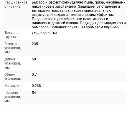
Расширенное
Быстро и эффективно удаляет пыль, грязь, масляные и
описание:
никотиновые загрязнения. Защищает от старения и
выгорания, восстанавливает первоначальную
структуру, обладает антистатическим эффектом.
Предназначен для обработки пластиковых и
виниловых деталей салона. Подходит для молдингов и
бамперов. Обладает приятным ароматом клубники.
Товарная
уход и очистка
группа:
Высота
235
упаковки,
мм:
Длина
50
упаковки,
мм:
Объем
0.7
упаковки, л:
Масса, кг:
0.238
Ширина
54
упаковки,
мм: