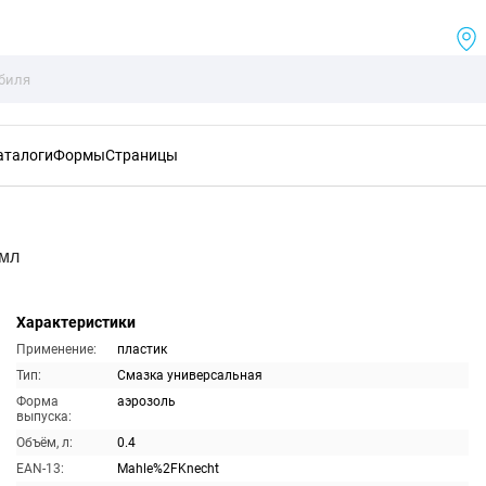
аталоги
Формы
Страницы
0мл
Характеристики
Применение:
пластик
Тип:
Смазка универсальная
Форма
аэрозоль
выпуска:
Объём, л:
0.4
EAN-13:
Mahle%2FKnecht