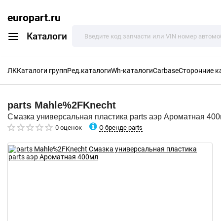
europart.ru
Каталоги
ЛК
Каталоги групп
Ред.каталоги
Wh-каталоги
Carbase
Сторонние к
parts
Mahle%2FKnecht
Смазка универсальная пластика parts аэр Ароматная 40
О бренде parts
0 оценок