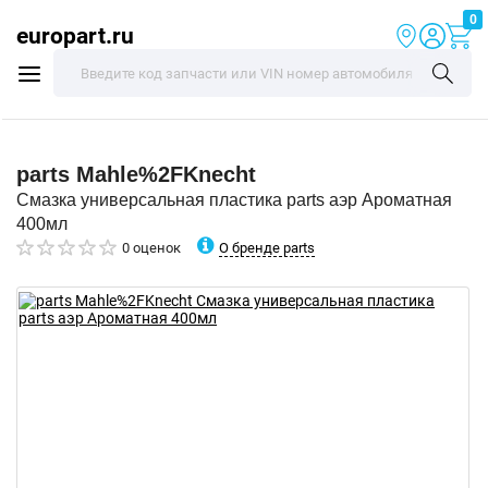
0
europart.ru
parts
Mahle%2FKnecht
Смазка универсальная пластика parts аэр Ароматная
400мл
О бренде parts
0 оценок