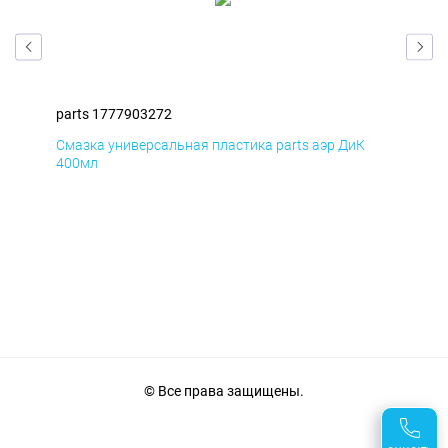
parts 1777903272
par
Смазка универсальная пластика parts аэр ДиК
Сма
400мл
40
© Все права защищены.