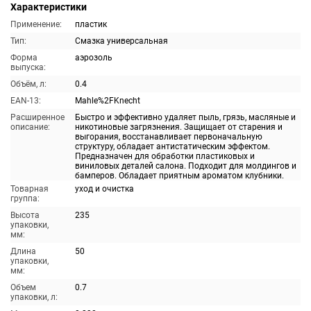
Характеристики
Применение:
пластик
Тип:
Смазка универсальная
Форма
аэрозоль
выпуска:
Объём, л:
0.4
EAN-13:
Mahle%2FKnecht
Расширенное
Быстро и эффективно удаляет пыль, грязь, масляные и
описание:
никотиновые загрязнения. Защищает от старения и
выгорания, восстанавливает первоначальную
структуру, обладает антистатическим эффектом.
Предназначен для обработки пластиковых и
виниловых деталей салона. Подходит для молдингов и
бамперов. Обладает приятным ароматом клубники.
Товарная
уход и очистка
группа:
Высота
235
упаковки,
мм:
Длина
50
упаковки,
мм:
Объем
0.7
упаковки, л: