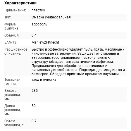
Характеристики
Применение:
пластик
Тип:
Смазка универсальная
Форма
аэрозоль
выпуска:
Объём, л:
0.4
EAN-13:
Mahle%2FKnecht
Расширенное
Быстро и эффективно удаляет пыль, грязь, масляные и
описание:
никотиновые загрязнения. Защищает от старения и
выгорания, восстанавливает первоначальную
структуру, обладает антистатическим эффектом.
Предназначен для обработки пластиковых и
виниловых деталей салона. Подходит для молдингов и
бамперов. Обладает приятным ароматом клубники.
Товарная
уход и очистка
группа:
Высота
235
упаковки,
мм:
Длина
50
упаковки,
мм:
Объем
0.7
упаковки, л: