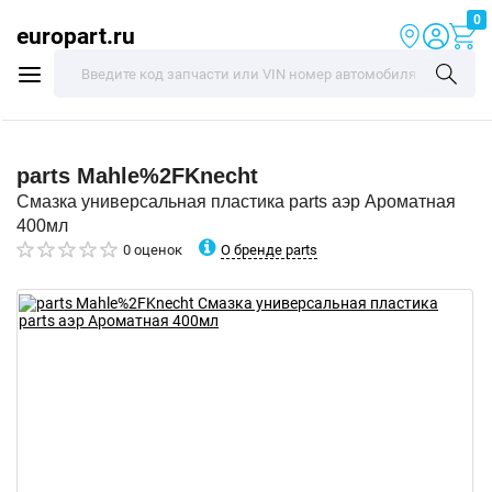
0
europart.ru
parts
Mahle%2FKnecht
Смазка универсальная пластика parts аэр Ароматная
400мл
О бренде parts
0 оценок