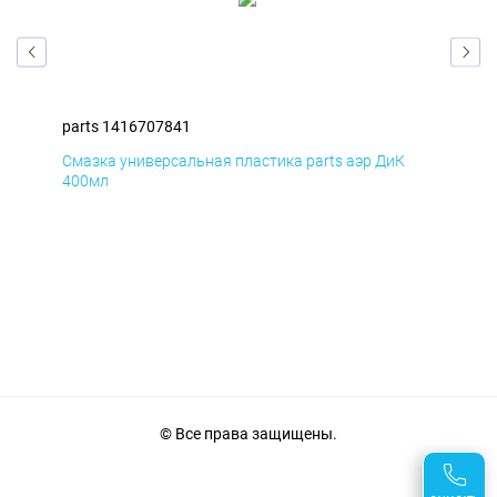
parts 1416707841
par
Смазка универсальная пластика parts аэр ДиК
Сма
400мл
40
© Все права защищены.