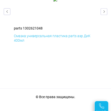
parts 1302621048
par
Смазка универсальная пластика parts аэр ДиК
Сма
400мл
40
© Все права защищены.