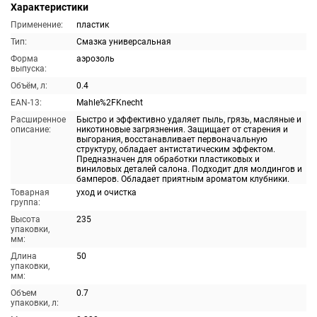
Характеристики
Применение:
пластик
Тип:
Смазка универсальная
Форма
аэрозоль
выпуска:
Объём, л:
0.4
EAN-13:
Mahle%2FKnecht
Расширенное
Быстро и эффективно удаляет пыль, грязь, масляные и
описание:
никотиновые загрязнения. Защищает от старения и
выгорания, восстанавливает первоначальную
структуру, обладает антистатическим эффектом.
Предназначен для обработки пластиковых и
виниловых деталей салона. Подходит для молдингов и
бамперов. Обладает приятным ароматом клубники.
Товарная
уход и очистка
группа:
Высота
235
упаковки,
мм:
Длина
50
упаковки,
мм:
Объем
0.7
упаковки, л: