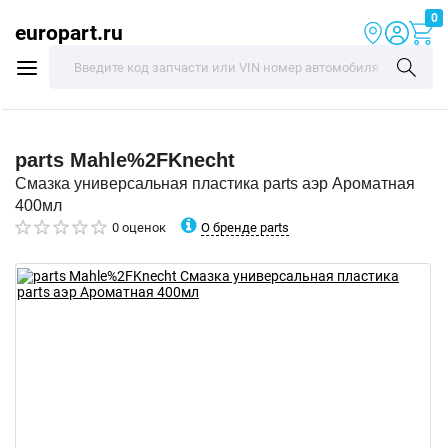
0
europart.ru
parts
Mahle%2FKnecht
Смазка универсальная пластика parts аэр Ароматная
400мл
О бренде parts
0 оценок