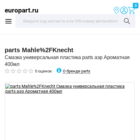
0
europart.ru
parts
Mahle%2FKnecht
Смазка универсальная пластика parts аэр Ароматная
400мл
О бренде parts
0 оценок