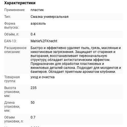
Характеристики
Применение:
пластик
Тип:
Смазка универсальная
Форма
аэрозоль
выпуска:
Объём, л:
0.4
EAN-13:
Mahle%2FKnecht
Расширенное
Быстро и эффективно удаляет пыль, грязь, масляные и
описание:
никотиновые загрязнения. Защищает от старения и
выгорания, восстанавливает первоначальную
структуру, обладает антистатическим эффектом.
Предназначен для обработки пластиковых и
виниловых деталей салона. Подходит для молдингов и
бамперов. Обладает приятным ароматом клубники.
Товарная
уход и очистка
группа:
Высота
235
упаковки,
мм:
Длина
50
упаковки,
мм:
Объем
0.7
упаковки, л: