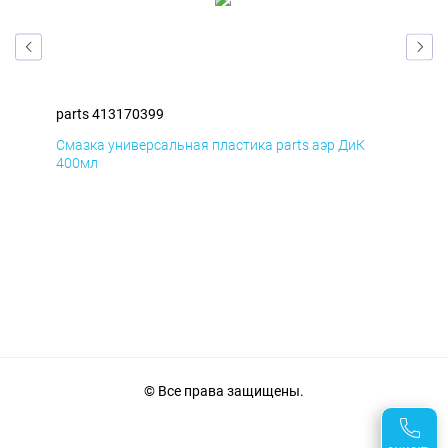
parts 413170399
par
Смазка универсальная пластика parts аэр ДиК
Сма
400мл
40
© Все права защищены.