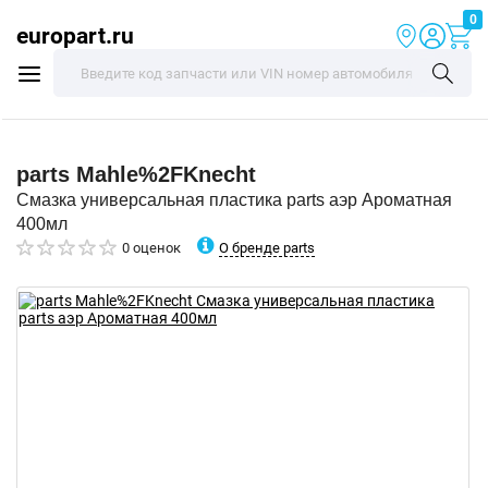
0
europart.ru
parts
Mahle%2FKnecht
Смазка универсальная пластика parts аэр Ароматная
400мл
О бренде parts
0 оценок