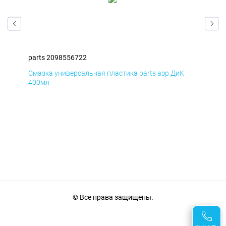
parts 2098556722
par
Смазка универсальная пластика parts аэр ДиК
Сма
400мл
40
© Все права защищены.