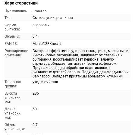
Характеристики
Применение:
пластик
Тип:
Смазка универсальная
Форма
аэрозоль
выпуска:
Объём, л:
0.4
EAN-13:
Mahle%2FKnecht
Расширенное
Быстро и эффективно удаляет пыль, грязь, масляные и
описание:
никотиновые загрязнения. Защищает от старения и
выгорания, восстанавливает первоначальную
структуру, обладает антистатическим эффектом.
Предназначен для обработки пластиковых и
виниловых деталей салона. Подходит для молдингов и
бамперов. Обладает приятным ароматом клубники.
Товарная
уход и очистка
группа:
Высота
235
упаковки,
мм:
Длина
50
упаковки,
мм:
Объем
0.7
упаковки, л: