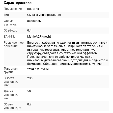
Характеристики
Применение:
пластик
Тип:
Смазка универсальная
Форма
аэрозоль
выпуска:
Объём, л:
0.4
EAN-13:
Mahle%2FKnecht
Расширенное
Быстро и эффективно удаляет пыль, грязь, масляные и
описание:
никотиновые загрязнения. Защищает от старения и
выгорания, восстанавливает первоначальную
структуру, обладает антистатическим эффектом.
Предназначен для обработки пластиковых и
виниловых деталей салона. Подходит для молдингов и
бамперов. Обладает приятным ароматом клубники.
Товарная
уход и очистка
группа:
Высота
235
упаковки,
мм:
Длина
50
упаковки,
мм:
Объем
0.7
упаковки, л: