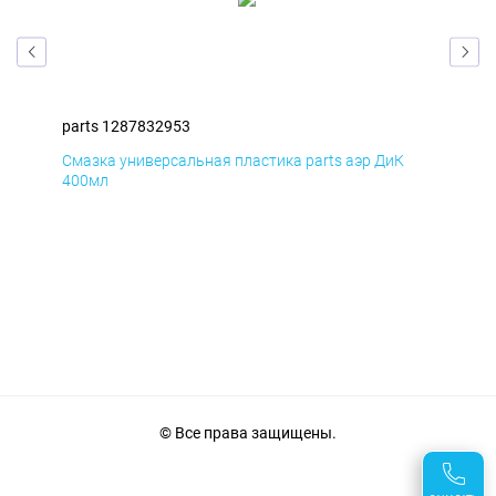
parts 1287832953
par
Смазка универсальная пластика parts аэр ДиК
Сма
400мл
40
© Все права защищены.