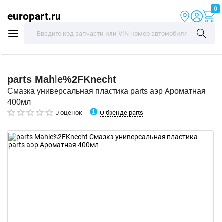
0
europart.ru
parts
Mahle%2FKnecht
Смазка универсальная пластика parts аэр Ароматная
400мл
О бренде parts
0 оценок