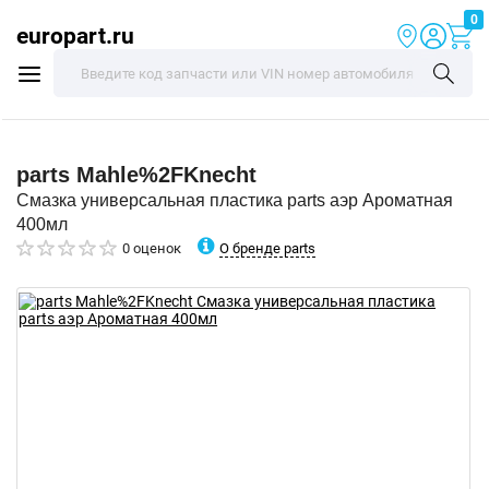
0
europart.ru
parts
Mahle%2FKnecht
Смазка универсальная пластика parts аэр Ароматная
400мл
О бренде parts
0 оценок