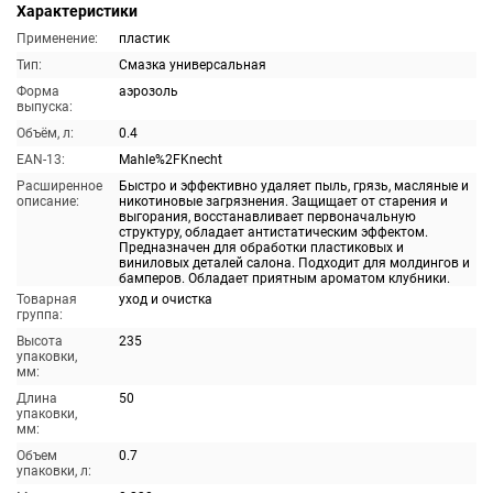
Характеристики
Применение:
пластик
Тип:
Смазка универсальная
Форма
аэрозоль
выпуска:
Объём, л:
0.4
EAN-13:
Mahle%2FKnecht
Расширенное
Быстро и эффективно удаляет пыль, грязь, масляные и
описание:
никотиновые загрязнения. Защищает от старения и
выгорания, восстанавливает первоначальную
структуру, обладает антистатическим эффектом.
Предназначен для обработки пластиковых и
виниловых деталей салона. Подходит для молдингов и
бамперов. Обладает приятным ароматом клубники.
Товарная
уход и очистка
группа:
Высота
235
упаковки,
мм:
Длина
50
упаковки,
мм:
Объем
0.7
упаковки, л: