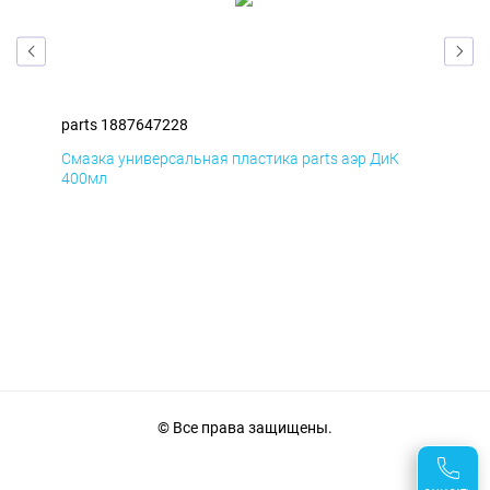
parts 1887647228
par
Смазка универсальная пластика parts аэр ДиК
Сма
400мл
40
© Все права защищены.