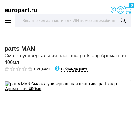
0
europart.ru
parts
MAN
Смазка универсальная пластика parts аэр Ароматная
400мл
О бренде parts
0 оценок