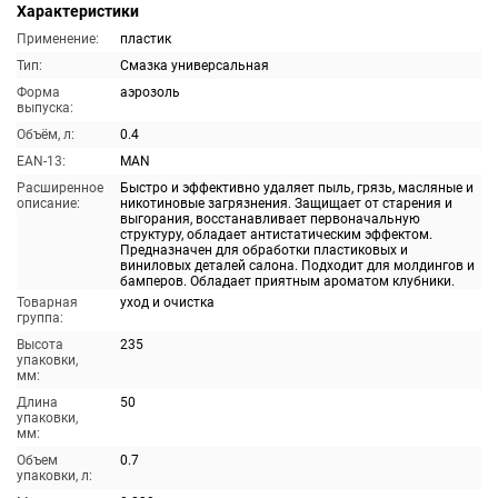
Характеристики
Применение:
пластик
Тип:
Смазка универсальная
Форма
аэрозоль
выпуска:
Объём, л:
0.4
EAN-13:
MAN
Расширенное
Быстро и эффективно удаляет пыль, грязь, масляные и
описание:
никотиновые загрязнения. Защищает от старения и
выгорания, восстанавливает первоначальную
структуру, обладает антистатическим эффектом.
Предназначен для обработки пластиковых и
виниловых деталей салона. Подходит для молдингов и
бамперов. Обладает приятным ароматом клубники.
Товарная
уход и очистка
группа:
Высота
235
упаковки,
мм:
Длина
50
упаковки,
мм:
Объем
0.7
упаковки, л: