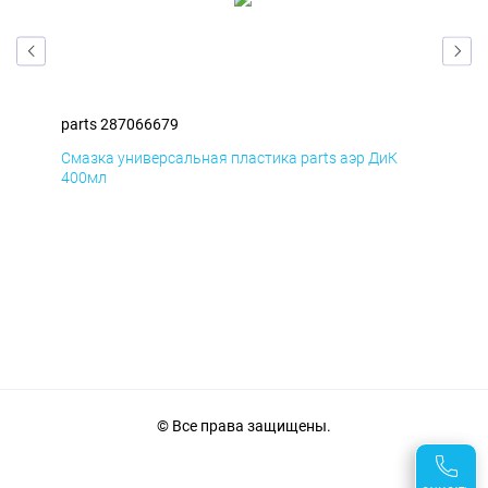
parts 287066679
par
Смазка универсальная пластика parts аэр ДиК
Сма
400мл
40
© Все права защищены.