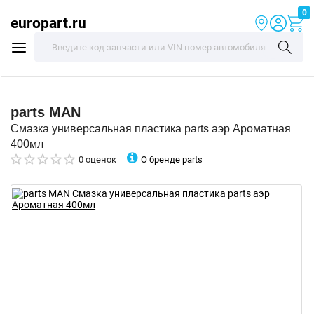
0
europart.ru
parts
MAN
Смазка универсальная пластика parts аэр Ароматная
400мл
О бренде parts
0 оценок