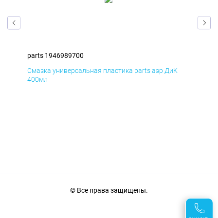
parts 1946989700
par
Смазка универсальная пластика parts аэр ДиК
Сма
400мл
40
© Все права защищены.