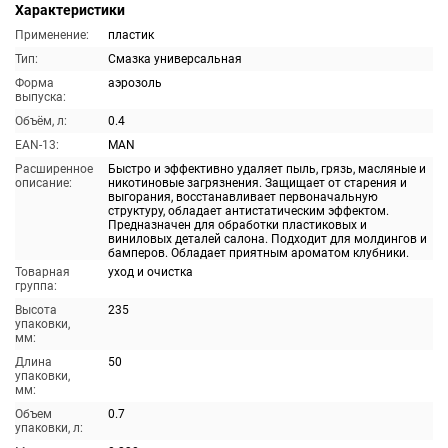
Характеристики
Применение:
пластик
Тип:
Смазка универсальная
Форма
аэрозоль
выпуска:
Объём, л:
0.4
EAN-13:
MAN
Расширенное
Быстро и эффективно удаляет пыль, грязь, масляные и
описание:
никотиновые загрязнения. Защищает от старения и
выгорания, восстанавливает первоначальную
структуру, обладает антистатическим эффектом.
Предназначен для обработки пластиковых и
виниловых деталей салона. Подходит для молдингов и
бамперов. Обладает приятным ароматом клубники.
Товарная
уход и очистка
группа:
Высота
235
упаковки,
мм:
Длина
50
упаковки,
мм:
Объем
0.7
упаковки, л: