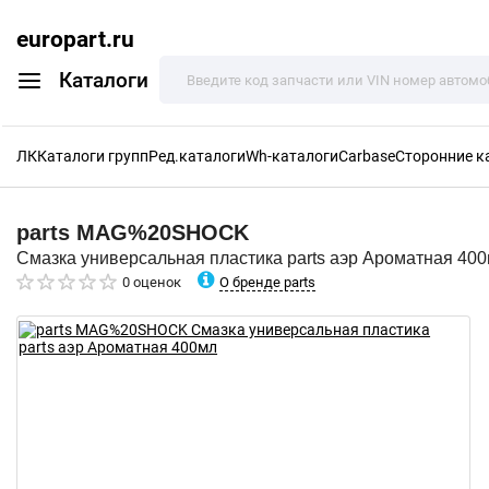
europart.ru
Каталоги
ЛК
Каталоги групп
Ред.каталоги
Wh-каталоги
Carbase
Сторонние к
parts
MAG%20SHOCK
Смазка универсальная пластика parts аэр Ароматная 40
О бренде parts
0 оценок