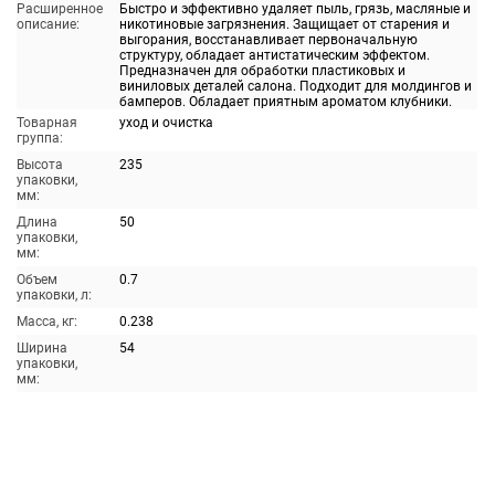
Расширенное
Быстро и эффективно удаляет пыль, грязь, масляные и
описание:
никотиновые загрязнения. Защищает от старения и
выгорания, восстанавливает первоначальную
структуру, обладает антистатическим эффектом.
Предназначен для обработки пластиковых и
виниловых деталей салона. Подходит для молдингов и
бамперов. Обладает приятным ароматом клубники.
Товарная
уход и очистка
группа:
Высота
235
упаковки,
мм:
Длина
50
упаковки,
мм:
Объем
0.7
упаковки, л:
Масса, кг:
0.238
Ширина
54
упаковки,
мм: