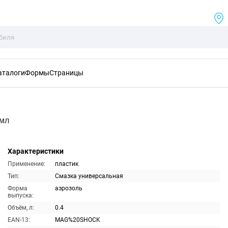
аталоги
Формы
Страницы
0мл
Характеристики
Применение:
пластик
Тип:
Смазка универсальная
Форма
аэрозоль
выпуска:
Объём, л:
0.4
EAN-13:
MAG%20SHOCK