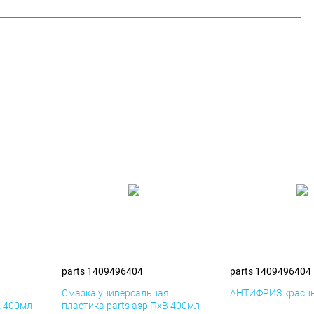
parts 1409496404
parts 1409496404
я
Смазка универсальная
АНТИФРИЗ красны
К 400мл
пластика parts аэр ПхВ 400мл