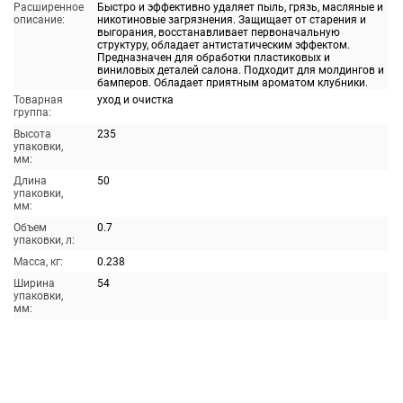
Расширенное
Быстро и эффективно удаляет пыль, грязь, масляные и
описание:
никотиновые загрязнения. Защищает от старения и
выгорания, восстанавливает первоначальную
структуру, обладает антистатическим эффектом.
Предназначен для обработки пластиковых и
виниловых деталей салона. Подходит для молдингов и
бамперов. Обладает приятным ароматом клубники.
Товарная
уход и очистка
группа:
Высота
235
упаковки,
мм:
Длина
50
упаковки,
мм:
Объем
0.7
упаковки, л:
Масса, кг:
0.238
Ширина
54
упаковки,
мм: