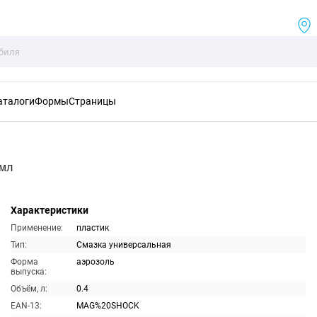
аталоги
Формы
Страницы
0мл
Характеристики
Применение:
пластик
Тип:
Смазка универсальная
Форма
аэрозоль
выпуска:
Объём, л:
0.4
EAN-13:
MAG%20SHOCK