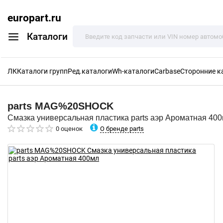
europart.ru
Каталоги
ЛК
Каталоги групп
Ред.каталоги
Wh-каталоги
Carbase
Сторонние к
parts
MAG%20SHOCK
Смазка универсальная пластика parts аэр Ароматная 40
О бренде parts
0 оценок