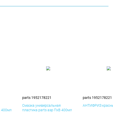
parts 1952178221
parts 1952178221
я
Смазка универсальная
АНТИФРИЗ красны
К 400мл
пластика parts аэр ПхВ 400мл