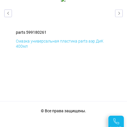
parts 599180261
par
Смазка универсальная пластика parts аэр ДиК
Сма
400мл
40
© Все права защищены.