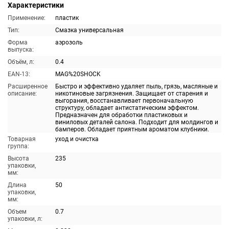
Характеристики
Применение:
пластик
Тип:
Смазка универсальная
Форма
аэрозоль
выпуска:
Объём, л:
0.4
EAN-13:
MAG%20SHOCK
Расширенное
Быстро и эффективно удаляет пыль, грязь, масляные и
описание:
никотиновые загрязнения. Защищает от старения и
выгорания, восстанавливает первоначальную
структуру, обладает антистатическим эффектом.
Предназначен для обработки пластиковых и
виниловых деталей салона. Подходит для молдингов и
бамперов. Обладает приятным ароматом клубники.
Товарная
уход и очистка
группа:
Высота
235
упаковки,
мм:
Длина
50
упаковки,
мм:
Объем
0.7
упаковки, л: