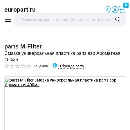
0
europart.ru
parts
M-Filter
Смазка универсальная пластика parts аэр Ароматная
400мл
О бренде parts
0 оценок