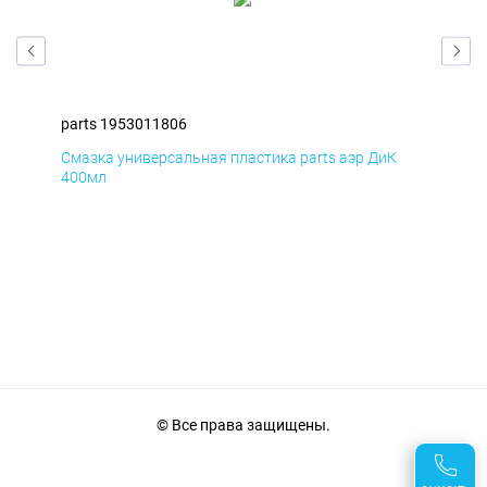
parts 1953011806
par
Смазка универсальная пластика parts аэр ДиК
Сма
400мл
40
© Все права защищены.