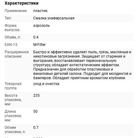
Характеристики
Применение:
пластик
Тип:
Смазка универсальная
Форма
аэрозоль
выпуска:
Объём, л:
0.4
EAN-13:
M-Filter
Расширенное
Быстро и эффективно удаляет пыль, грязь, масляные и
описание:
никотиновые загрязнения. Защищает от старения и
выгорания, восстанавливает первоначальную
структуру, обладает антистатическим эффектом.
Предназначен для обработки пластиковых и
виниловых деталей салона. Подходит для молдингов и
бамперов. Обладает приятным ароматом клубники.
Товарная
уход и очистка
группа:
Высота
235
упаковки,
мм:
Длина
50
упаковки,
мм:
Объем
0.7
упаковки, л: