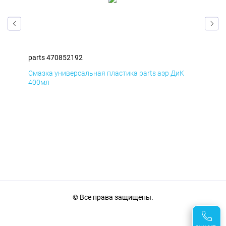
parts 470852192
par
Смазка универсальная пластика parts аэр ДиК
Сма
400мл
40
© Все права защищены.