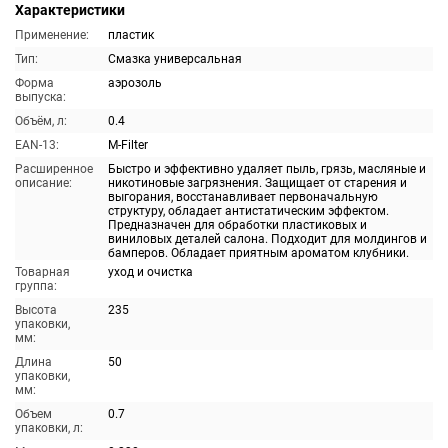
Характеристики
Применение:
пластик
Тип:
Смазка универсальная
Форма
аэрозоль
выпуска:
Объём, л:
0.4
EAN-13:
M-Filter
Расширенное
Быстро и эффективно удаляет пыль, грязь, масляные и
описание:
никотиновые загрязнения. Защищает от старения и
выгорания, восстанавливает первоначальную
структуру, обладает антистатическим эффектом.
Предназначен для обработки пластиковых и
виниловых деталей салона. Подходит для молдингов и
бамперов. Обладает приятным ароматом клубники.
Товарная
уход и очистка
группа:
Высота
235
упаковки,
мм:
Длина
50
упаковки,
мм:
Объем
0.7
упаковки, л: