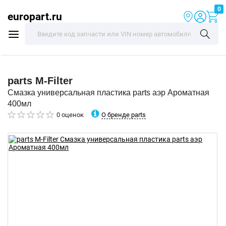
0
europart.ru
parts
M-Filter
Смазка универсальная пластика parts аэр Ароматная
400мл
О бренде parts
0 оценок