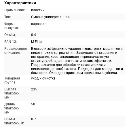
Характеристики
Применение:
пластик
Тип:
Смазка универсальная
Форма
аэрозоль
выпуска:
Объём, л:
0.4
EAN-13:
M-Filter
Расширенное
Быстро и эффективно удаляет пыль, грязь, масляные и
описание:
никотиновые загрязнения. Защищает от старения и
выгорания, восстанавливает первоначальную
структуру, обладает антистатическим эффектом.
Предназначен для обработки пластиковых и
виниловых деталей салона. Подходит для молдингов и
бамперов. Обладает приятным ароматом клубники.
Товарная
уход и очистка
группа:
Высота
235
упаковки,
мм:
Длина
50
упаковки,
мм:
Объем
0.7
упаковки, л: