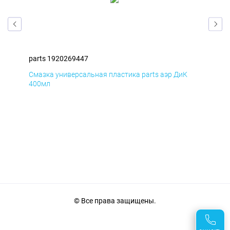
parts 1920269447
par
Смазка универсальная пластика parts аэр ДиК
Сма
400мл
40
© Все права защищены.