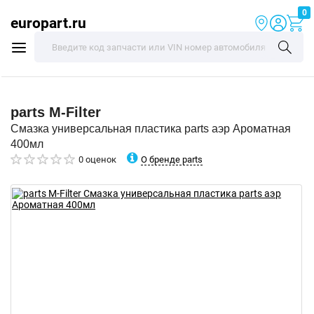
0
europart.ru
parts
M-Filter
Смазка универсальная пластика parts аэр Ароматная
400мл
О бренде parts
0 оценок