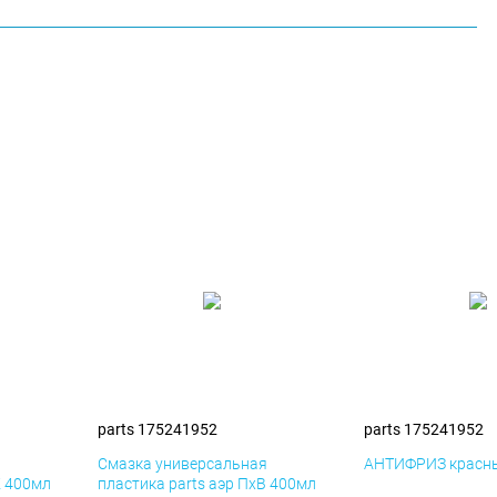
parts 175241952
parts 175241952
я
Смазка универсальная
АНТИФРИЗ красны
К 400мл
пластика parts аэр ПхВ 400мл