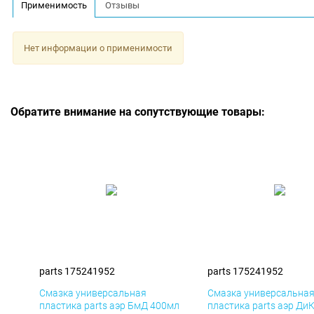
Применимость
Отзывы
Нет информации о применимости
Обратите внимание на сопутствующие товары:
parts 175241952
parts 175241952
Смазка универсальная
Смазка универсальна
пластика parts аэр БмД 400мл
пластика parts аэр Ди