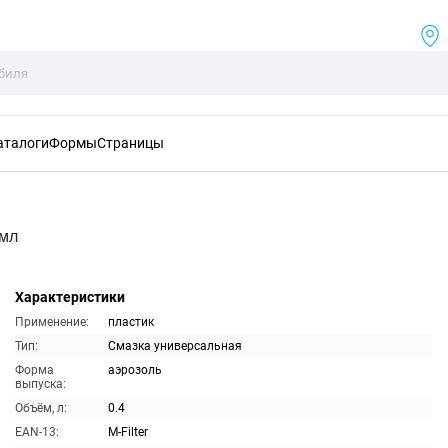
аталоги
Формы
Страницы
0мл
Характеристики
Применение:
пластик
Тип:
Смазка универсальная
Форма
аэрозоль
выпуска:
Объём, л:
0.4
EAN-13:
M-Filter