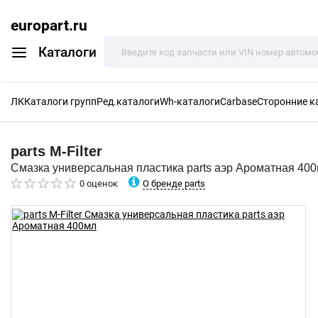
europart.ru
Каталоги
ЛК
Каталоги групп
Ред.каталоги
Wh-каталоги
Carbase
Сторонние к
parts
M-Filter
Смазка универсальная пластика parts аэр Ароматная 40
О бренде parts
0 оценок