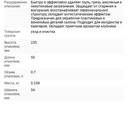
Расширенное
Быстро и эффективно удаляет пыль, грязь, масляные и
описание:
никотиновые загрязнения. Защищает от старения и
выгорания, восстанавливает первоначальную
структуру, обладает антистатическим эффектом.
Предназначен для обработки пластиковых и
виниловых деталей салона. Подходит для молдингов и
бамперов. Обладает приятным ароматом клубники.
Товарная
уход и очистка
группа:
Высота
235
упаковки,
мм:
Длина
50
упаковки,
мм:
Объем
0.7
упаковки, л:
Масса, кг:
0.238
Ширина
54
упаковки,
мм: