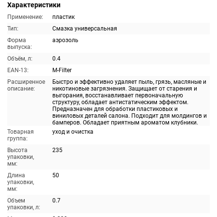
Характеристики
Применение:
пластик
Тип:
Смазка универсальная
Форма
аэрозоль
выпуска:
Объём, л:
0.4
EAN-13:
M-Filter
Расширенное
Быстро и эффективно удаляет пыль, грязь, масляные и
описание:
никотиновые загрязнения. Защищает от старения и
выгорания, восстанавливает первоначальную
структуру, обладает антистатическим эффектом.
Предназначен для обработки пластиковых и
виниловых деталей салона. Подходит для молдингов и
бамперов. Обладает приятным ароматом клубники.
Товарная
уход и очистка
группа:
Высота
235
упаковки,
мм:
Длина
50
упаковки,
мм:
Объем
0.7
упаковки, л: