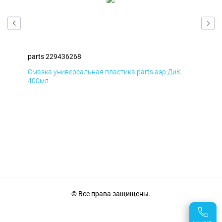
parts 229436268
par
Смазка универсальная пластика parts аэр ДиК
Сма
400мл
40
© Все права защищены.