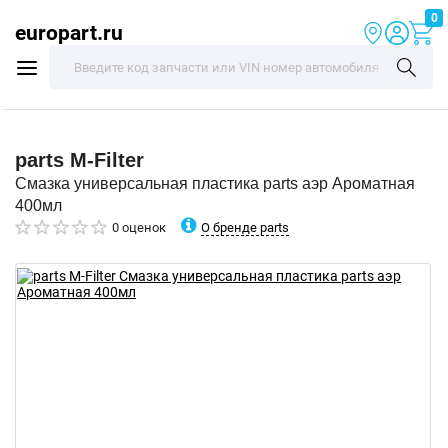
0
europart.ru
parts
M-Filter
Смазка универсальная пластика parts аэр Ароматная
400мл
О бренде parts
0 оценок