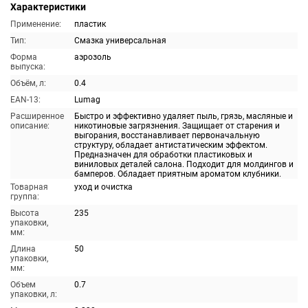
Характеристики
Применение:
пластик
Тип:
Смазка универсальная
Форма
аэрозоль
выпуска:
Объём, л:
0.4
EAN-13:
Lumag
Расширенное
Быстро и эффективно удаляет пыль, грязь, масляные и
описание:
никотиновые загрязнения. Защищает от старения и
выгорания, восстанавливает первоначальную
структуру, обладает антистатическим эффектом.
Предназначен для обработки пластиковых и
виниловых деталей салона. Подходит для молдингов и
бамперов. Обладает приятным ароматом клубники.
Товарная
уход и очистка
группа:
Высота
235
упаковки,
мм:
Длина
50
упаковки,
мм:
Объем
0.7
упаковки, л: