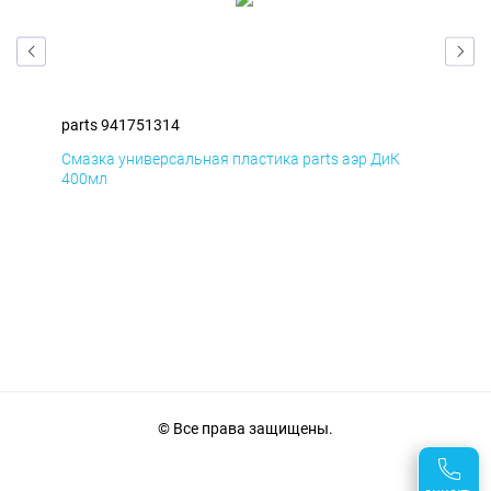
parts 941751314
par
Смазка универсальная пластика parts аэр ДиК
Сма
400мл
40
© Все права защищены.