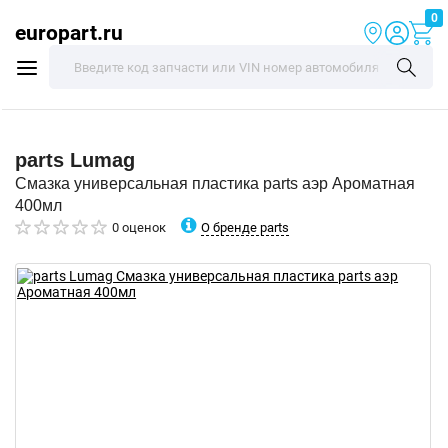
0
europart.ru
parts
Lumag
Смазка универсальная пластика parts аэр Ароматная
400мл
О бренде parts
0 оценок