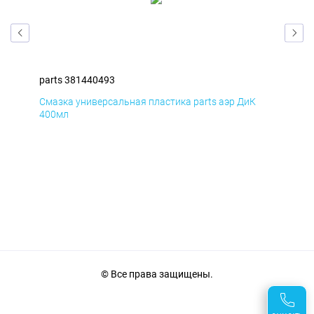
parts 381440493
par
Смазка универсальная пластика parts аэр ДиК
Сма
400мл
40
© Все права защищены.