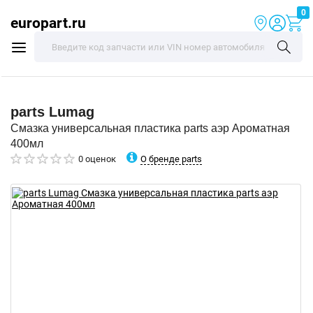
0
europart.ru
parts
Lumag
Смазка универсальная пластика parts аэр Ароматная
400мл
О бренде parts
0 оценок