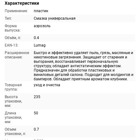
Характеристики
Применение:
пластик
Тип:
Смазка универсальная
Форма
аэрозоль
выпуска:
Объём, л:
0.4
EAN-13:
Lumag
Расширенное
Быстро и эффективно удаляет пыль, грязь, масляные и
описание:
никотиновые загрязнения. Защищает от старения и
выгорания, восстанавливает первоначальную
структуру, обладает антистатическим эффектом.
Предназначен для обработки пластиковых и
виниловых деталей салона. Подходит для молдингов и
бамперов. Обладает приятным ароматом клубники.
Товарная
уход и очистка
группа:
Высота
235
упаковки,
мм:
Длина
50
упаковки,
мм:
Объем
0.7
упаковки, л: