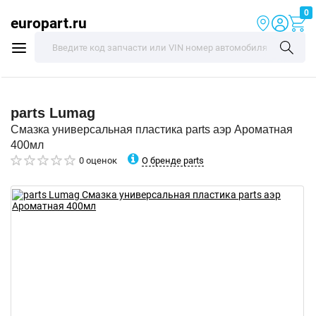
0
europart.ru
parts
Lumag
Смазка универсальная пластика parts аэр Ароматная
400мл
О бренде parts
0 оценок