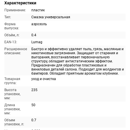
Характеристики
Применение:
пластик
Тип:
Смазка универсальная
Форма
аэрозоль
выпуска:
Объём, л:
0.4
EAN-13:
Lumag
Расширенное
Быстро и эффективно удаляет пыль, грязь, масляные и
описание:
никотиновые загрязнения. Защищает от старения и
выгорания, восстанавливает первоначальную
структуру, обладает антистатическим эффектом.
Предназначен для обработки пластиковых и
виниловых деталей салона. Подходит для молдингов и
бамперов. Обладает приятным ароматом клубники.
Товарная
уход и очистка
группа:
Высота
235
упаковки,
мм:
Длина
50
упаковки,
мм:
Объем
0.7
упаковки, л: