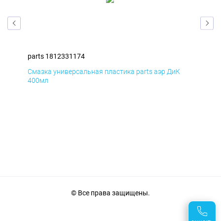
parts 1812331174
par
Смазка универсальная пластика parts аэр ДиК
Сма
400мл
40
© Все права защищены.