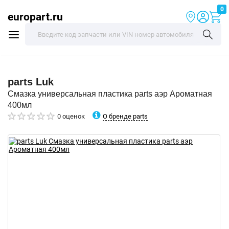
0
europart.ru
parts
Luk
Смазка универсальная пластика parts аэр Ароматная
400мл
О бренде parts
0 оценок