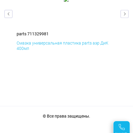
parts 711329981
par
Смазка универсальная пластика parts аэр ДиК
Сма
400мл
40
© Все права защищены.