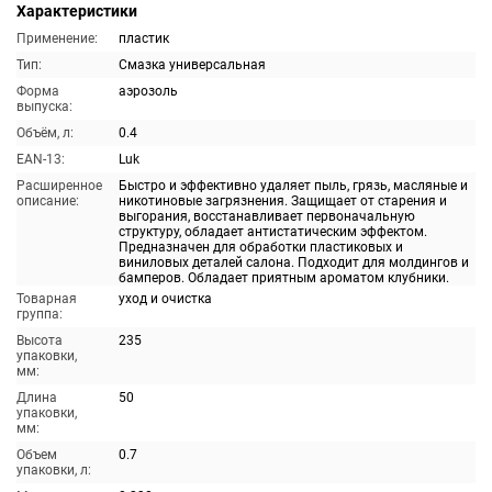
Характеристики
Применение:
пластик
Тип:
Смазка универсальная
Форма
аэрозоль
выпуска:
Объём, л:
0.4
EAN-13:
Luk
Расширенное
Быстро и эффективно удаляет пыль, грязь, масляные и
описание:
никотиновые загрязнения. Защищает от старения и
выгорания, восстанавливает первоначальную
структуру, обладает антистатическим эффектом.
Предназначен для обработки пластиковых и
виниловых деталей салона. Подходит для молдингов и
бамперов. Обладает приятным ароматом клубники.
Товарная
уход и очистка
группа:
Высота
235
упаковки,
мм:
Длина
50
упаковки,
мм:
Объем
0.7
упаковки, л: