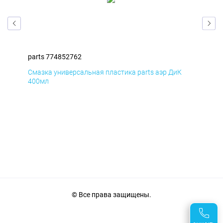
parts 774852762
par
Смазка универсальная пластика parts аэр ДиК
Сма
400мл
40
© Все права защищены.