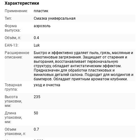
Характеристики
Применение:
пластик
Тип:
Смазка универсальная
Форма
аэрозоль
выпуска:
Объём, л:
0.4
EAN-13:
Luk
Расширенное
Быстро и эффективно удаляет пыль, грязь, масляные и
описание:
никотиновые загрязнения. Защищает от старения и
выгорания, восстанавливает первоначальную
структуру, обладает антистатическим эффектом.
Предназначен для обработки пластиковых и
виниловых деталей салона. Подходит для молдингов и
бамперов. Обладает приятным ароматом клубники.
Товарная
уход и очистка
группа:
Высота
235
упаковки,
мм:
Длина
50
упаковки,
мм:
Объем
0.7
упаковки, л: