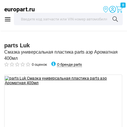
0
europart.ru
parts
Luk
Смазка универсальная пластика parts аэр Ароматная
400мл
О бренде parts
0 оценок