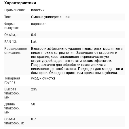
Характеристики
Применение:
пластик
Тип:
Смазка универсальная
Форма
аэрозоль
выпуска:
Объём, л:
0.4
EAN-13:
Luk
Расширенное
Быстро и эффективно удаляет пыль, грязь, масляные и
описание:
никотиновые загрязнения. Защищает от старения и
выгорания, восстанавливает первоначальную
структуру, обладает антистатическим эффектом.
Предназначен для обработки пластиковых и
виниловых деталей салона. Подходит для молдингов и
бамперов. Обладает приятным ароматом клубники.
Товарная
уход и очистка
группа:
Высота
235
упаковки,
мм:
Длина
50
упаковки,
мм:
Объем
0.7
упаковки, л: