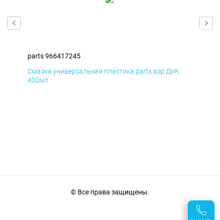
parts 966417245
par
Смазка универсальная пластика parts аэр ДиК
Сма
400мл
40
© Все права защищены.