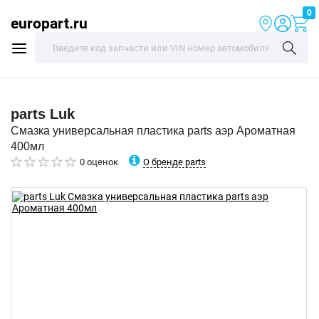
0
europart.ru
parts
Luk
Смазка универсальная пластика parts аэр Ароматная
400мл
О бренде parts
0 оценок