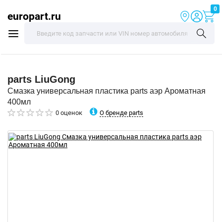
0
europart.ru
parts
LiuGong
Смазка универсальная пластика parts аэр Ароматная
400мл
О бренде parts
0 оценок