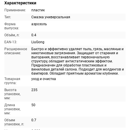
Характеристики
Применение:
пластик
Тип:
Смазка универсальная
Форма
аэрозоль
выпуска:
Объём, л:
0.4
EAN-13:
LiuGong
Расширенное
Быстро и эффективно удаляет пыль, грязь, масляные и
описание:
никотиновые загрязнения. Защищает от старения и
выгорания, восстанавливает первоначальную
структуру, обладает антистатическим эффектом.
Предназначен для обработки пластиковых и
виниловых деталей салона. Подходит для молдингов и
бамперов. Обладает приятным ароматом клубники.
Товарная
уход и очистка
группа:
Высота
235
упаковки,
мм:
Длина
50
упаковки,
мм:
Объем
0.7
упаковки, л: