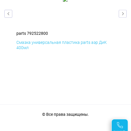
parts 792522800
par
Смазка универсальная пластика parts аэр ДиК
Сма
400мл
40
© Все права защищены.