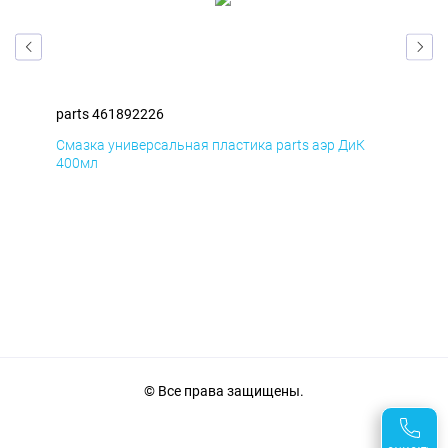
parts 461892226
par
Смазка универсальная пластика parts аэр ДиК
Сма
400мл
40
© Все права защищены.