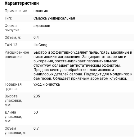
Характеристики
Применение:
пластик
Тип:
Смазка универсальная
Форма
аэрозоль
выпуска:
Объём, л:
0.4
EAN-13:
LiuGong
Расширенное
Быстро и эффективно удаляет пыль, грязь, масляные и
описание:
никотиновые загрязнения. Защищает от старения и
выгорания, восстанавливает первоначальную
структуру, обладает антистатическим эффектом.
Предназначен для обработки пластиковых и
виниловых деталей салона. Подходит для молдингов и
бамперов. Обладает приятным ароматом клубники.
Товарная
уход и очистка
группа:
Высота
235
упаковки,
мм:
Длина
50
упаковки,
мм:
Объем
0.7
упаковки, л: