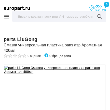
0
europart.ru
parts
LiuGong
Смазка универсальная пластика parts аэр Ароматная
400мл
О бренде parts
0 оценок