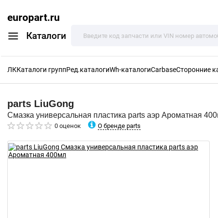
europart.ru
Каталоги
ЛК
Каталоги групп
Ред.каталоги
Wh-каталоги
Carbase
Сторонние к
parts
LiuGong
Смазка универсальная пластика parts аэр Ароматная 40
О бренде parts
0 оценок