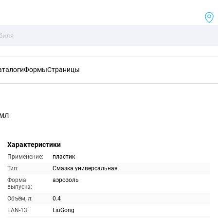
аталоги
Формы
Страницы
0мл
Характеристики
Применение:
пластик
Тип:
Смазка универсальная
Форма
аэрозоль
выпуска:
Объём, л:
0.4
EAN-13:
LiuGong