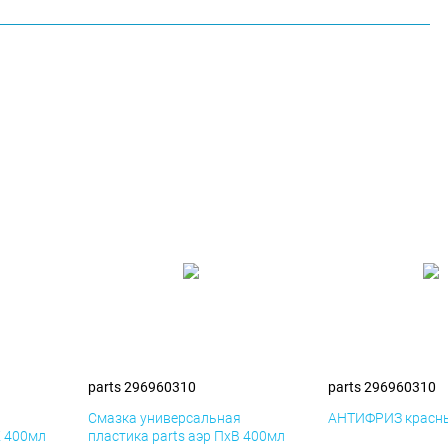
parts 296960310
parts 296960310
я
Смазка универсальная
АНТИФРИЗ красны
К 400мл
пластика parts аэр ПхВ 400мл