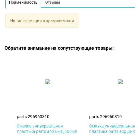
Применимость
Отзывы
Нет информации о применимости
Обратите внимание на сопутствующие товары:
parts 296960310
parts 296960310
Смазка универсальная
Смазка универсальна
пластика parts аэр БмД 400мл
пластика parts аэр Ди