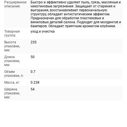
Расширенное
Быстро и эффективно удаляет пыль, грязь, масляные и
описание:
никотиновые загрязнения. Защищает от старения и
выгорания, восстанавливает первоначальную
структуру, обладает антистатическим эффектом.
Предназначен для обработки пластиковых и
виниловых деталей салона. Подходит для молдингов и
бамперов. Обладает приятным ароматом клубники.
Товарная
уход и очистка
группа:
Высота
235
упаковки,
мм:
Длина
50
упаковки,
мм:
Объем
0.7
упаковки, л:
Масса, кг:
0.238
Ширина
54
упаковки,
мм: