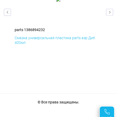
parts 1386894232
par
Смазка универсальная пластика parts аэр ДиК
Сма
400мл
40
© Все права защищены.