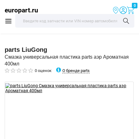
0
europart.ru
parts
LiuGong
Смазка универсальная пластика parts аэр Ароматная
400мл
О бренде parts
0 оценок