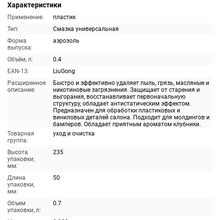
Характеристики
Применение:
пластик
Тип:
Смазка универсальная
Форма
аэрозоль
выпуска:
Объём, л:
0.4
EAN-13:
LiuGong
Расширенное
Быстро и эффективно удаляет пыль, грязь, масляные и
описание:
никотиновые загрязнения. Защищает от старения и
выгорания, восстанавливает первоначальную
структуру, обладает антистатическим эффектом.
Предназначен для обработки пластиковых и
виниловых деталей салона. Подходит для молдингов и
бамперов. Обладает приятным ароматом клубники.
Товарная
уход и очистка
группа:
Высота
235
упаковки,
мм:
Длина
50
упаковки,
мм:
Объем
0.7
упаковки, л: