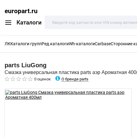
europart.ru
Каталоги
ЛК
Каталоги групп
Ред.каталоги
Wh-каталоги
Carbase
Сторонние к
parts
LiuGong
Смазка универсальная пластика parts аэр Ароматная 40
О бренде parts
0 оценок