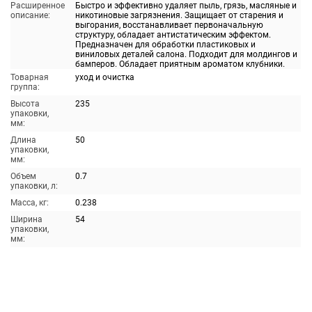
Расширенное
Быстро и эффективно удаляет пыль, грязь, масляные и
описание:
никотиновые загрязнения. Защищает от старения и
выгорания, восстанавливает первоначальную
структуру, обладает антистатическим эффектом.
Предназначен для обработки пластиковых и
виниловых деталей салона. Подходит для молдингов и
бамперов. Обладает приятным ароматом клубники.
Товарная
уход и очистка
группа:
Высота
235
упаковки,
мм:
Длина
50
упаковки,
мм:
Объем
0.7
упаковки, л:
Масса, кг:
0.238
Ширина
54
упаковки,
мм: