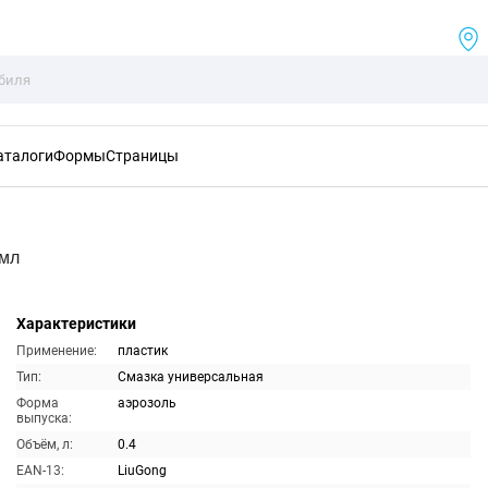
аталоги
Формы
Страницы
0мл
Характеристики
Применение:
пластик
Тип:
Смазка универсальная
Форма
аэрозоль
выпуска:
Объём, л:
0.4
EAN-13:
LiuGong