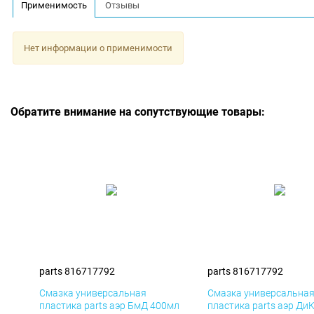
Применимость
Отзывы
Нет информации о применимости
Обратите внимание на сопутствующие товары:
parts 816717792
parts 816717792
Смазка универсальная
Смазка универсальна
пластика parts аэр БмД 400мл
пластика parts аэр Ди