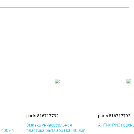
parts 816717792
parts 816717792
я
Смазка универсальная
АНТИФРИЗ красны
К 400мл
пластика parts аэр ПхВ 400мл