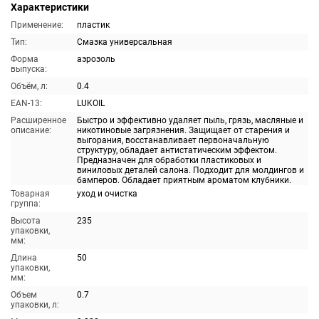
Характеристики
Применение:
пластик
Тип:
Смазка универсальная
Форма
аэрозоль
выпуска:
Объём, л:
0.4
EAN-13:
LUKOIL
Расширенное
Быстро и эффективно удаляет пыль, грязь, масляные и
описание:
никотиновые загрязнения. Защищает от старения и
выгорания, восстанавливает первоначальную
структуру, обладает антистатическим эффектом.
Предназначен для обработки пластиковых и
виниловых деталей салона. Подходит для молдингов и
бамперов. Обладает приятным ароматом клубники.
Товарная
уход и очистка
группа:
Высота
235
упаковки,
мм:
Длина
50
упаковки,
мм:
Объем
0.7
упаковки, л: