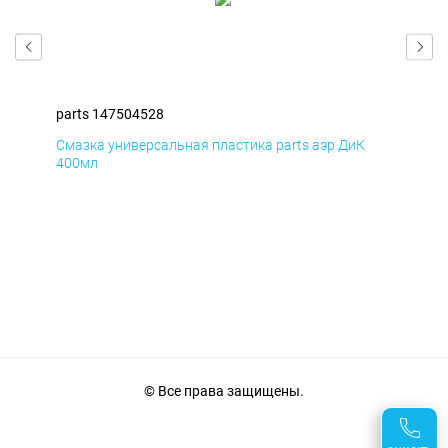
parts 147504528
par
Смазка универсальная пластика parts аэр ДиК
Сма
400мл
40
© Все права защищены.