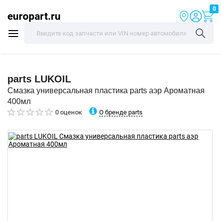
0
europart.ru
parts
LUKOIL
Смазка универсальная пластика parts аэр Ароматная
400мл
О бренде parts
0 оценок