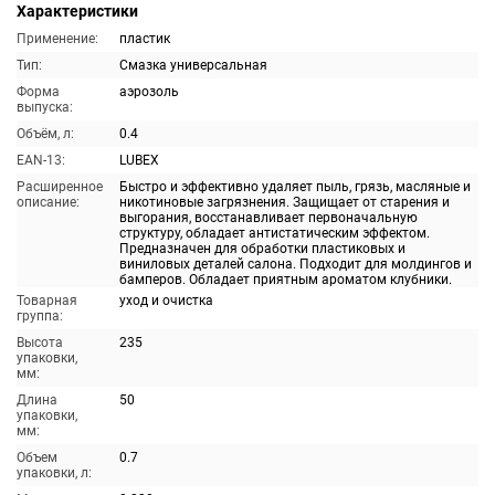
Характеристики
Применение:
пластик
Тип:
Смазка универсальная
Форма
аэрозоль
выпуска:
Объём, л:
0.4
EAN-13:
LUBEX
Расширенное
Быстро и эффективно удаляет пыль, грязь, масляные и
описание:
никотиновые загрязнения. Защищает от старения и
выгорания, восстанавливает первоначальную
структуру, обладает антистатическим эффектом.
Предназначен для обработки пластиковых и
виниловых деталей салона. Подходит для молдингов и
бамперов. Обладает приятным ароматом клубники.
Товарная
уход и очистка
группа:
Высота
235
упаковки,
мм:
Длина
50
упаковки,
мм:
Объем
0.7
упаковки, л: