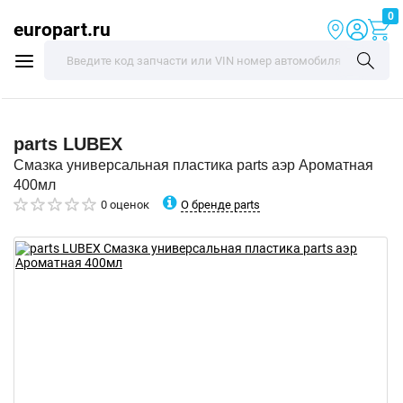
0
europart.ru
parts
LUBEX
Смазка универсальная пластика parts аэр Ароматная
400мл
О бренде parts
0 оценок