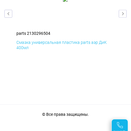
parts 2130296504
par
Смазка универсальная пластика parts аэр ДиК
Сма
400мл
40
© Все права защищены.