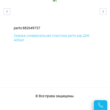
parts 882649737
par
Смазка универсальная пластика parts аэр ДиК
Сма
400мл
40
© Все права защищены.