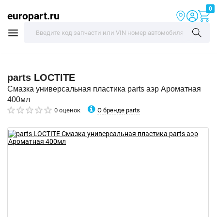
0
europart.ru
parts
LOCTITE
Смазка универсальная пластика parts аэр Ароматная
400мл
О бренде parts
0 оценок