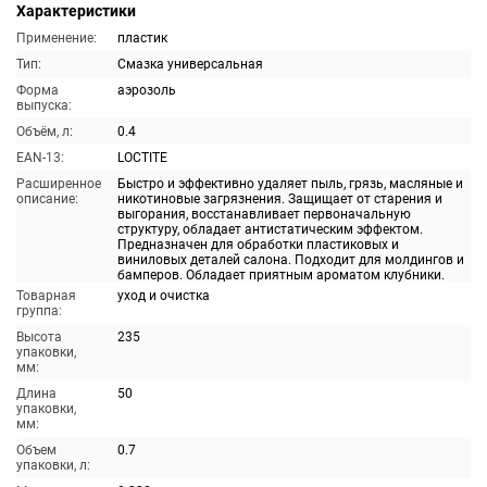
Характеристики
Применение:
пластик
Тип:
Смазка универсальная
Форма
аэрозоль
выпуска:
Объём, л:
0.4
EAN-13:
LOCTITE
Расширенное
Быстро и эффективно удаляет пыль, грязь, масляные и
описание:
никотиновые загрязнения. Защищает от старения и
выгорания, восстанавливает первоначальную
структуру, обладает антистатическим эффектом.
Предназначен для обработки пластиковых и
виниловых деталей салона. Подходит для молдингов и
бамперов. Обладает приятным ароматом клубники.
Товарная
уход и очистка
группа:
Высота
235
упаковки,
мм:
Длина
50
упаковки,
мм:
Объем
0.7
упаковки, л: