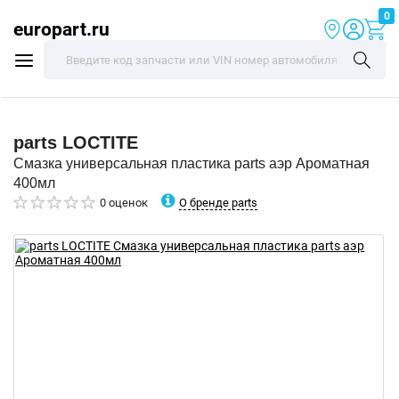
0
europart.ru
parts
LOCTITE
Смазка универсальная пластика parts аэр Ароматная
400мл
О бренде parts
0 оценок