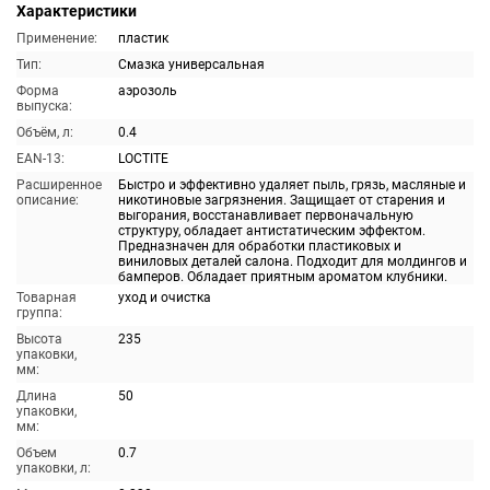
Характеристики
Применение:
пластик
Тип:
Смазка универсальная
Форма
аэрозоль
выпуска:
Объём, л:
0.4
EAN-13:
LOCTITE
Расширенное
Быстро и эффективно удаляет пыль, грязь, масляные и
описание:
никотиновые загрязнения. Защищает от старения и
выгорания, восстанавливает первоначальную
структуру, обладает антистатическим эффектом.
Предназначен для обработки пластиковых и
виниловых деталей салона. Подходит для молдингов и
бамперов. Обладает приятным ароматом клубники.
Товарная
уход и очистка
группа:
Высота
235
упаковки,
мм:
Длина
50
упаковки,
мм:
Объем
0.7
упаковки, л: