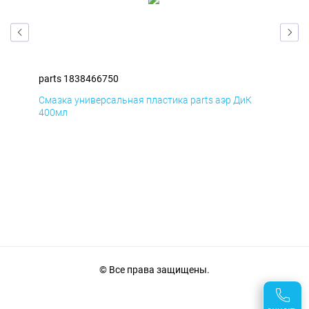
parts 1838466750
par
Смазка универсальная пластика parts аэр ДиК
Сма
400мл
40
© Все права защищены.