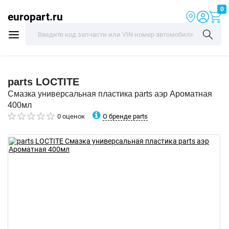
0
europart.ru
parts
LOCTITE
Смазка универсальная пластика parts аэр Ароматная
400мл
О бренде parts
0 оценок