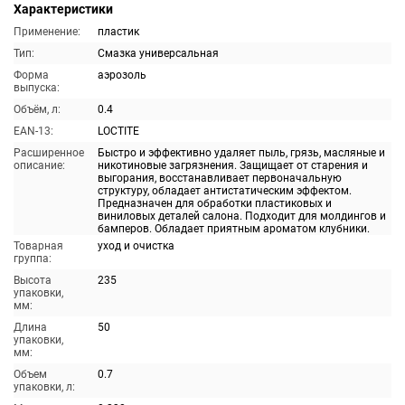
Характеристики
Применение:
пластик
Тип:
Смазка универсальная
Форма
аэрозоль
выпуска:
Объём, л:
0.4
EAN-13:
LOCTITE
Расширенное
Быстро и эффективно удаляет пыль, грязь, масляные и
описание:
никотиновые загрязнения. Защищает от старения и
выгорания, восстанавливает первоначальную
структуру, обладает антистатическим эффектом.
Предназначен для обработки пластиковых и
виниловых деталей салона. Подходит для молдингов и
бамперов. Обладает приятным ароматом клубники.
Товарная
уход и очистка
группа:
Высота
235
упаковки,
мм:
Длина
50
упаковки,
мм:
Объем
0.7
упаковки, л: