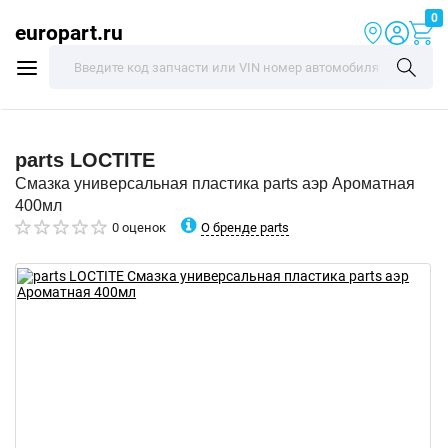
0
europart.ru
parts
LOCTITE
Смазка универсальная пластика parts аэр Ароматная
400мл
О бренде parts
0 оценок