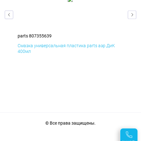
parts 807355639
par
Смазка универсальная пластика parts аэр ДиК
Сма
400мл
40
© Все права защищены.