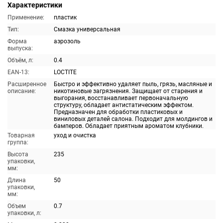
Характеристики
Применение:
пластик
Тип:
Смазка универсальная
Форма
аэрозоль
выпуска:
Объём, л:
0.4
EAN-13:
LOCTITE
Расширенное
Быстро и эффективно удаляет пыль, грязь, масляные и
описание:
никотиновые загрязнения. Защищает от старения и
выгорания, восстанавливает первоначальную
структуру, обладает антистатическим эффектом.
Предназначен для обработки пластиковых и
виниловых деталей салона. Подходит для молдингов и
бамперов. Обладает приятным ароматом клубники.
Товарная
уход и очистка
группа:
Высота
235
упаковки,
мм:
Длина
50
упаковки,
мм:
Объем
0.7
упаковки, л: