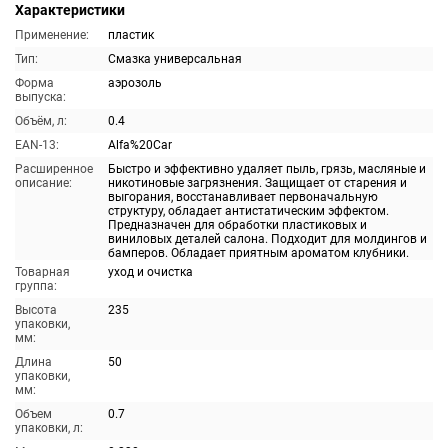
Характеристики
Применение:
пластик
Тип:
Смазка универсальная
Форма
аэрозоль
выпуска:
Объём, л:
0.4
EAN-13:
Alfa%20Car
Расширенное
Быстро и эффективно удаляет пыль, грязь, масляные и
описание:
никотиновые загрязнения. Защищает от старения и
выгорания, восстанавливает первоначальную
структуру, обладает антистатическим эффектом.
Предназначен для обработки пластиковых и
виниловых деталей салона. Подходит для молдингов и
бамперов. Обладает приятным ароматом клубники.
Товарная
уход и очистка
группа:
Высота
235
упаковки,
мм:
Длина
50
упаковки,
мм:
Объем
0.7
упаковки, л: