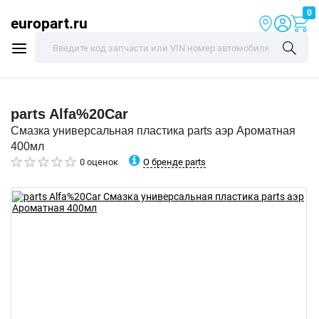
0
europart.ru
parts
Alfa%20Car
Смазка универсальная пластика parts аэр Ароматная
400мл
О бренде parts
0 оценок