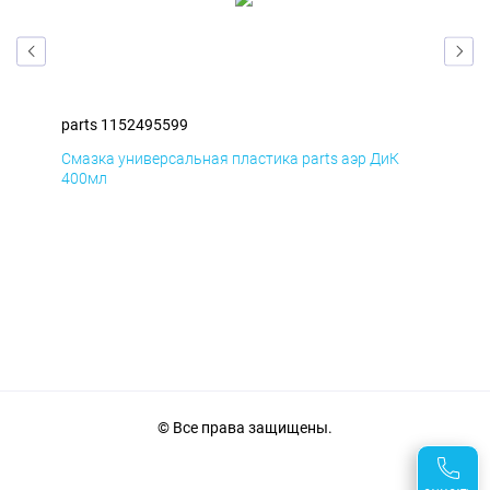
parts 1152495599
par
Смазка универсальная пластика parts аэр ДиК
Сма
400мл
40
© Все права защищены.