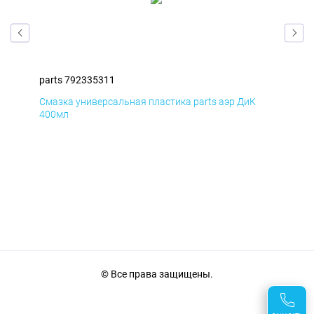
parts 792335311
par
Смазка универсальная пластика parts аэр ДиК
Сма
400мл
40
© Все права защищены.