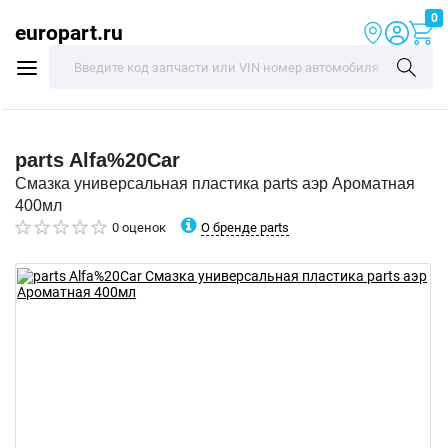
0
europart.ru
parts
Alfa%20Car
Смазка универсальная пластика parts аэр Ароматная
400мл
О бренде parts
0 оценок