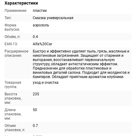
Характеристики
Применение:
пластик
Тип:
Смазка универсальная
Форма
аэрозоль
выпуска:
Объём, л:
0.4
EAN-13:
Alfa%20Car
Расширенное
Быстро и эффективно удаляет пыль, грязь, масляные и
описание:
никотиновые загрязнения. Защищает от старения и
выгорания, восстанавливает первоначальную
структуру, обладает антистатическим эффектом.
Предназначен для обработки пластиковых и
виниловых деталей салона. Подходит для молдингов и
бамперов. Обладает приятным ароматом клубники.
Товарная
уход и очистка
группа:
Высота
235
упаковки,
мм:
Длина
50
упаковки,
мм:
Объем
0.7
упаковки, л: