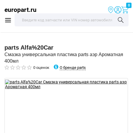
0
europart.ru
parts
Alfa%20Car
Смазка универсальная пластика parts аэр Ароматная
400мл
О бренде parts
0 оценок