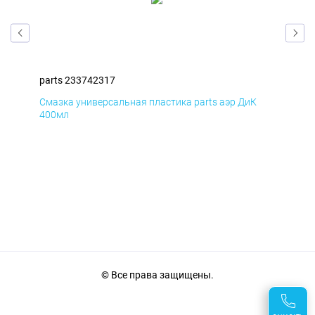
parts 233742317
par
Смазка универсальная пластика parts аэр ДиК
Сма
400мл
40
© Все права защищены.