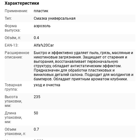
Характеристики
Применение:
пластик
Тип:
Смазка универсальная
Форма
аэрозоль
выпуска:
Объём, л:
0.4
EAN-13:
Alfa%20Car
Расширенное
Быстро и эффективно удаляет пыль, грязь, масляные и
описание:
никотиновые загрязнения. Защищает от старения и
выгорания, восстанавливает первоначальную
структуру, обладает антистатическим эффектом.
Предназначен для обработки пластиковых и
виниловых деталей салона. Подходит для молдингов и
бамперов. Обладает приятным ароматом клубники.
Товарная
уход и очистка
группа:
Высота
235
упаковки,
мм:
Длина
50
упаковки,
мм:
Объем
0.7
упаковки, л: