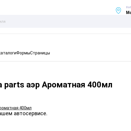
ВЫ
Мо
каталоги
Формы
Страницы
 parts аэр Ароматная 400мл
ашем автосервисе.