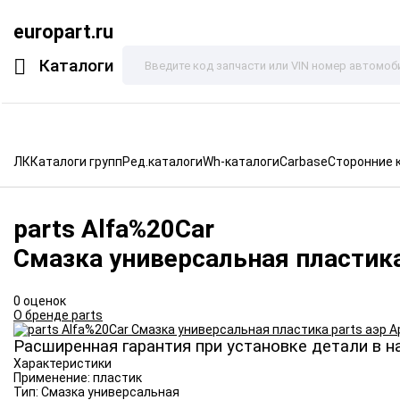
europart.ru
Каталоги
ЛК
Каталоги групп
Ред.каталоги
Wh-каталоги
Carbase
Сторонние 
parts
Alfa%20Car
Смазка универсальная пластика
0 оценок
О бренде parts
Расширенная гарантия при установке детали в н
Характеристики
Применение:
пластик
Тип:
Смазка универсальная