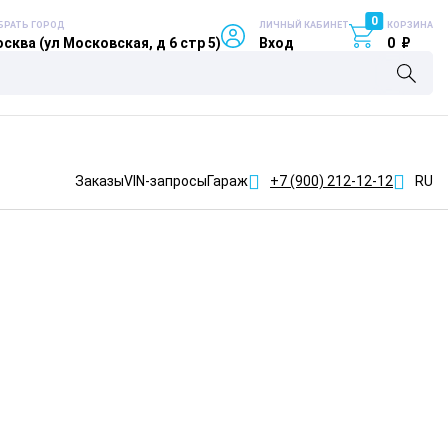
0
БРАТЬ ГОРОД
ЛИЧНЫЙ КАБИНЕТ
КОРЗИНА
сква (ул Московская, д 6 стр 5)
Вход
0
₽
Заказы
VIN-запросы
Гараж
+7 (900)
212-12-12
RU