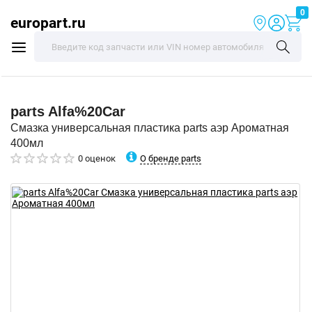
0
europart.ru
parts
Alfa%20Car
Смазка универсальная пластика parts аэр Ароматная
400мл
О бренде parts
0 оценок