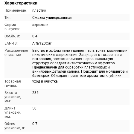
Характеристики
Применение:
пластик
Тип:
Смазка универсальная
Форма
аэрозоль
выпуска:
Объём, л:
0.4
EAN-13:
Alfa%20Car
Расширенное
Быстро и эффективно удаляет пыль, грязь, масляные и
описание:
никотиновые загрязнения. Защищает от старения и
выгорания, восстанавливает первоначальную
структуру, обладает антистатическим эффектом.
Предназначен для обработки пластиковых и
виниловых деталей салона. Подходит для молдингов и
бамперов. Обладает приятным ароматом клубники.
Товарная
уход и очистка
группа:
Высота
235
упаковки,
мм:
Длина
50
упаковки,
мм:
Объем
0.7
упаковки, л: