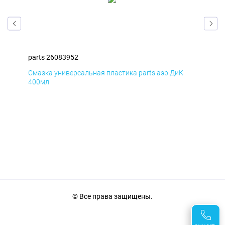
parts 26083952
par
Смазка универсальная пластика parts аэр ДиК
Сма
400мл
40
© Все права защищены.