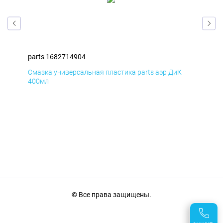
parts 1682714904
par
Смазка универсальная пластика parts аэр ДиК
Сма
400мл
40
© Все права защищены.