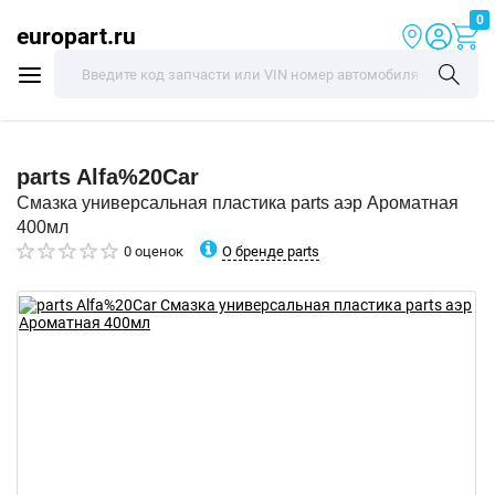
0
europart.ru
parts
Alfa%20Car
Смазка универсальная пластика parts аэр Ароматная
400мл
О бренде parts
0 оценок