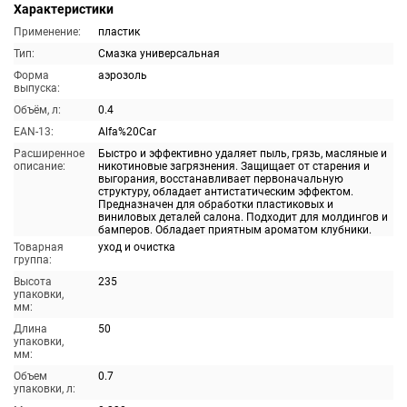
Характеристики
Применение:
пластик
Тип:
Смазка универсальная
Форма
аэрозоль
выпуска:
Объём, л:
0.4
EAN-13:
Alfa%20Car
Расширенное
Быстро и эффективно удаляет пыль, грязь, масляные и
описание:
никотиновые загрязнения. Защищает от старения и
выгорания, восстанавливает первоначальную
структуру, обладает антистатическим эффектом.
Предназначен для обработки пластиковых и
виниловых деталей салона. Подходит для молдингов и
бамперов. Обладает приятным ароматом клубники.
Товарная
уход и очистка
группа:
Высота
235
упаковки,
мм:
Длина
50
упаковки,
мм:
Объем
0.7
упаковки, л: