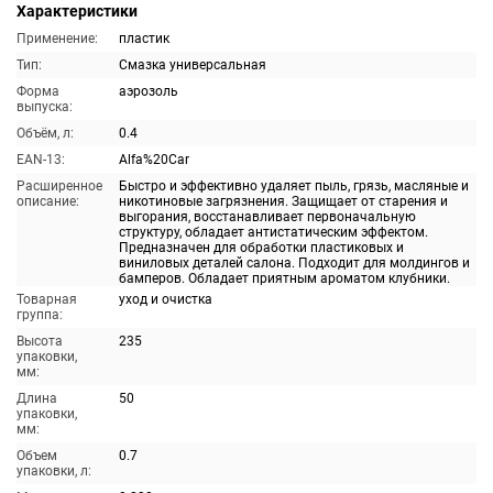
Характеристики
Применение:
пластик
Тип:
Смазка универсальная
Форма
аэрозоль
выпуска:
Объём, л:
0.4
EAN-13:
Alfa%20Car
Расширенное
Быстро и эффективно удаляет пыль, грязь, масляные и
описание:
никотиновые загрязнения. Защищает от старения и
выгорания, восстанавливает первоначальную
структуру, обладает антистатическим эффектом.
Предназначен для обработки пластиковых и
виниловых деталей салона. Подходит для молдингов и
бамперов. Обладает приятным ароматом клубники.
Товарная
уход и очистка
группа:
Высота
235
упаковки,
мм:
Длина
50
упаковки,
мм:
Объем
0.7
упаковки, л: