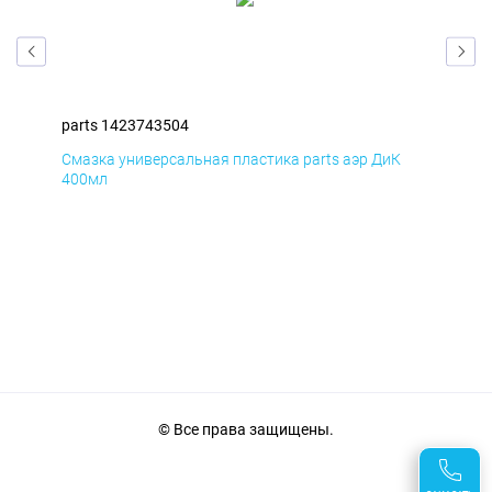
parts 1423743504
par
Смазка универсальная пластика parts аэр ДиК
Сма
400мл
40
© Все права защищены.