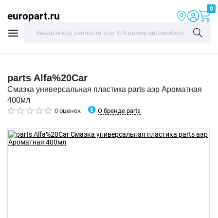
0
europart.ru
parts
Alfa%20Car
Смазка универсальная пластика parts аэр Ароматная
400мл
О бренде parts
0 оценок