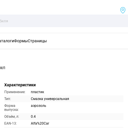
аталоги
Формы
Страницы
0мл
Характеристики
Применение:
пластик
Тип:
Смазка универсальная
Форма
аэрозоль
выпуска:
Объём, л:
0.4
EAN-13:
Alfa%20Car