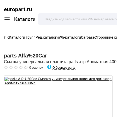
europart.ru
Каталоги
ЛК
Каталоги групп
Ред.каталоги
Wh-каталоги
Carbase
Сторонние к
parts
Alfa%20Car
Смазка универсальная пластика parts аэр Ароматная 40
О бренде parts
0 оценок