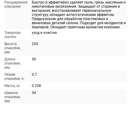
Расширенное
Быстро и эффективно удаляет пыль, грязь, масляные и
описание:
никотиновые загрязнения. Защищает от старения и
выгорания, восстанавливает первоначальную
структуру, обладает антистатическим эффектом.
Предназначен для обработки пластиковых и
виниловых деталей салона. Подходит для молдингов и
бамперов. Обладает приятным ароматом клубники.
Товарная
уход и очистка
группа:
Высота
235
упаковки,
мм:
Длина
50
упаковки,
мм:
Объем
0.7
упаковки, л:
Масса, кг:
0.238
Ширина
54
упаковки,
мм: