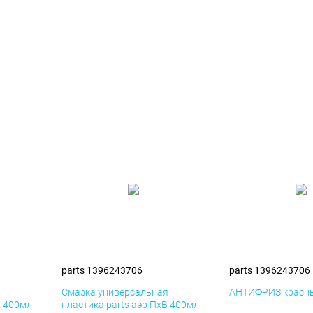
parts 1396243706
parts 1396243706
я
Смазка универсальная
АНТИФРИЗ красны
К 400мл
пластика parts аэр ПхВ 400мл