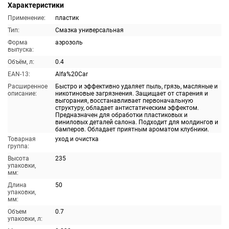
Характеристики
Применение:
пластик
Тип:
Смазка универсальная
Форма
аэрозоль
выпуска:
Объём, л:
0.4
EAN-13:
Alfa%20Car
Расширенное
Быстро и эффективно удаляет пыль, грязь, масляные и
описание:
никотиновые загрязнения. Защищает от старения и
выгорания, восстанавливает первоначальную
структуру, обладает антистатическим эффектом.
Предназначен для обработки пластиковых и
виниловых деталей салона. Подходит для молдингов и
бамперов. Обладает приятным ароматом клубники.
Товарная
уход и очистка
группа:
Высота
235
упаковки,
мм:
Длина
50
упаковки,
мм:
Объем
0.7
упаковки, л: