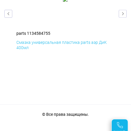
parts 1134584755
par
Смазка универсальная пластика parts аэр ДиК
Сма
400мл
40
© Все права защищены.