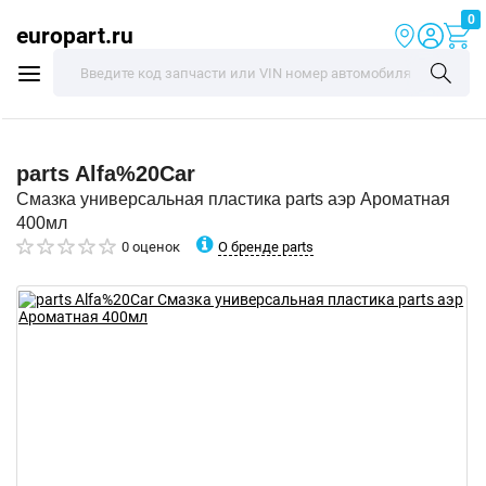
0
europart.ru
parts
Alfa%20Car
Смазка универсальная пластика parts аэр Ароматная
400мл
О бренде parts
0 оценок