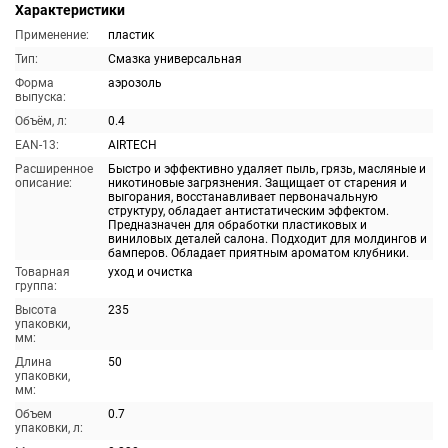
Характеристики
Применение:
пластик
Тип:
Смазка универсальная
Форма
аэрозоль
выпуска:
Объём, л:
0.4
EAN-13:
AIRTECH
Расширенное
Быстро и эффективно удаляет пыль, грязь, масляные и
описание:
никотиновые загрязнения. Защищает от старения и
выгорания, восстанавливает первоначальную
структуру, обладает антистатическим эффектом.
Предназначен для обработки пластиковых и
виниловых деталей салона. Подходит для молдингов и
бамперов. Обладает приятным ароматом клубники.
Товарная
уход и очистка
группа:
Высота
235
упаковки,
мм:
Длина
50
упаковки,
мм:
Объем
0.7
упаковки, л: