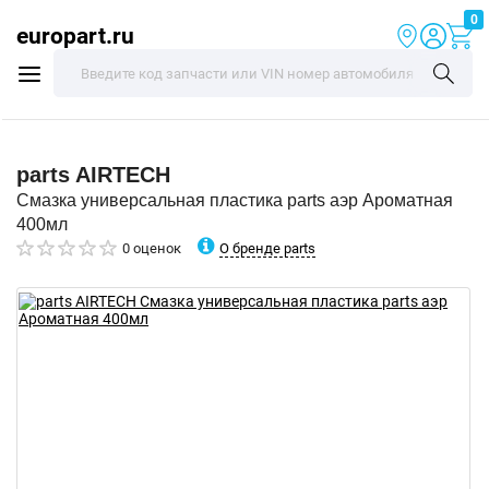
0
europart.ru
parts
AIRTECH
Смазка универсальная пластика parts аэр Ароматная
400мл
О бренде parts
0 оценок