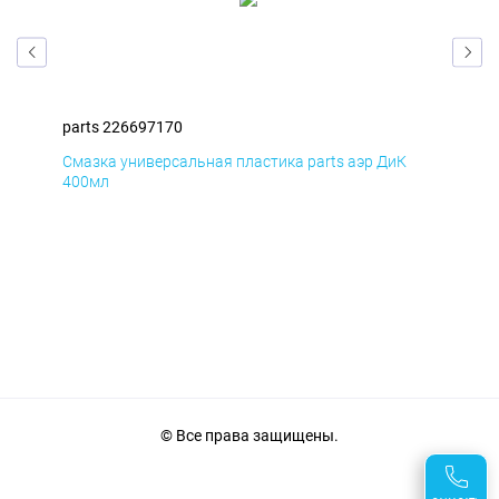
parts 226697170
par
Смазка универсальная пластика parts аэр ДиК
Сма
400мл
40
© Все права защищены.