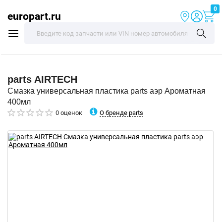
0
europart.ru
parts
AIRTECH
Смазка универсальная пластика parts аэр Ароматная
400мл
О бренде parts
0 оценок