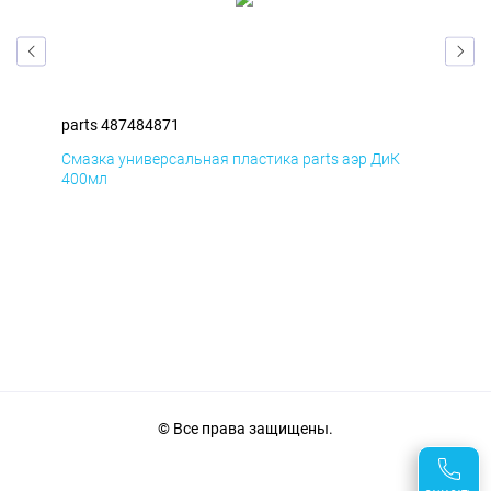
parts 487484871
par
Смазка универсальная пластика parts аэр ДиК
Сма
400мл
40
© Все права защищены.