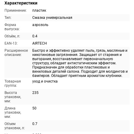
Характеристики
Применение:
пластик
Тип:
Смазка универсальная
Форма
аэрозоль
выпуска:
Объём, л:
0.4
EAN-13:
AIRTECH
Расширенное
Быстро и эффективно удаляет пыль, грязь, масляные и
описание:
никотиновые загрязнения. Защищает от старения и
выгорания, восстанавливает первоначальную
структуру, обладает антистатическим эффектом.
Предназначен для обработки пластиковых и
виниловых деталей салона. Подходит для молдингов и
бамперов. Обладает приятным ароматом клубники.
Товарная
уход и очистка
группа:
Высота
235
упаковки,
мм:
Длина
50
упаковки,
мм:
Объем
0.7
упаковки, л: