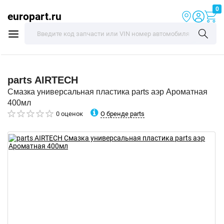
0
europart.ru
parts
AIRTECH
Смазка универсальная пластика parts аэр Ароматная
400мл
О бренде parts
0 оценок