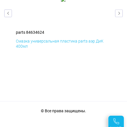
parts 84634624
par
Смазка универсальная пластика parts аэр ДиК
Сма
400мл
40
© Все права защищены.