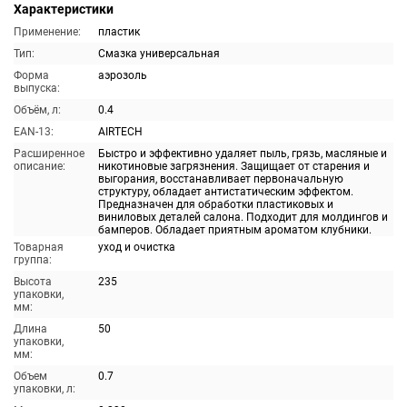
Характеристики
Применение:
пластик
Тип:
Смазка универсальная
Форма
аэрозоль
выпуска:
Объём, л:
0.4
EAN-13:
AIRTECH
Расширенное
Быстро и эффективно удаляет пыль, грязь, масляные и
описание:
никотиновые загрязнения. Защищает от старения и
выгорания, восстанавливает первоначальную
структуру, обладает антистатическим эффектом.
Предназначен для обработки пластиковых и
виниловых деталей салона. Подходит для молдингов и
бамперов. Обладает приятным ароматом клубники.
Товарная
уход и очистка
группа:
Высота
235
упаковки,
мм:
Длина
50
упаковки,
мм:
Объем
0.7
упаковки, л: