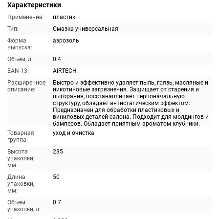
Характеристики
Применение:
пластик
Тип:
Смазка универсальная
Форма
аэрозоль
выпуска:
Объём, л:
0.4
EAN-13:
AIRTECH
Расширенное
Быстро и эффективно удаляет пыль, грязь, масляные и
описание:
никотиновые загрязнения. Защищает от старения и
выгорания, восстанавливает первоначальную
структуру, обладает антистатическим эффектом.
Предназначен для обработки пластиковых и
виниловых деталей салона. Подходит для молдингов и
бамперов. Обладает приятным ароматом клубники.
Товарная
уход и очистка
группа:
Высота
235
упаковки,
мм:
Длина
50
упаковки,
мм:
Объем
0.7
упаковки, л: