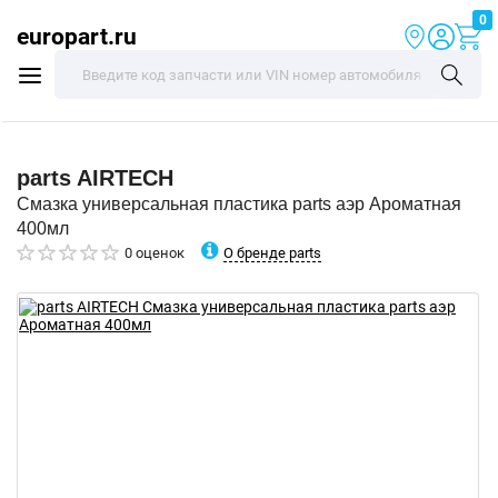
0
europart.ru
parts
AIRTECH
Смазка универсальная пластика parts аэр Ароматная
400мл
О бренде parts
0 оценок