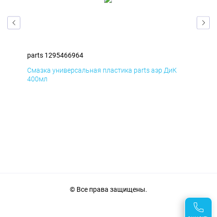
parts 1295466964
par
Смазка универсальная пластика parts аэр ДиК
Сма
400мл
40
© Все права защищены.